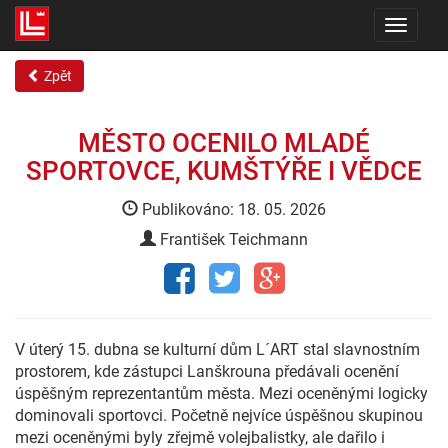
Toggle
navigati
Zpět
MĚSTO OCENILO MLADÉ
SPORTOVCE, KUMŠTÝŘE I VĚDCE
Publikováno: 18. 05. 2026
František Teichmann
V úterý 15. dubna se kulturní dům L´ART stal slavnostním
prostorem, kde zástupci Lanškrouna předávali ocenění
úspěšným reprezentantům města. Mezi oceněnými logicky
dominovali sportovci. Početně nejvíce úspěšnou skupinou
mezi oceněnými byly zřejmě volejbalistky, ale dařilo i