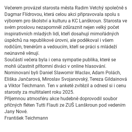
Večerem provázel starosta města Radim Vetchý společně s
Dagmar Flídrovou, která celou akci připravovala spolu s
výborem pro školství a kulturu a KC Lanškroun. Starosta ve
svém proslovu nezapomněl zdůraznit nejen velký počet
inspirativních mladých lidí, kteří dosahují mimořádných
úspěchů na republikové úrovni, ale poděkoval i všem
rodičům, trenérům a vedoucím, kteří se práci s mládeží
neúnavně věnují.
Součástí večera byla i cena sympatie publika, které se
mohli účastnit přítomní diváci v online hlasování.
Nominovaní byli Daniel Slawomir Waclav, Adam Polách,
Eliška Jančarová, Miroslav Svojanovský, Tereza Gildainová
a Viktor Teichmann. Ten v anketě zvítězil a odnesl si i cenu
starosty za multitalent roku 2025.
Příjemnou atmosféru akce hudebně doprovodil soubor
příčných fléten Tutti Flauti ze ZUŠ Lanškroun pod vedením
Jany Nové.
František Teichmann