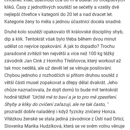
kliků. Časy z jednotlivých soutěží se sečetly a vzešly dvě
nejlepší čtveřice v kategorii do 20 let a nad dvacet let.
Kategorie ženy to měla s jednou účastnicí docela snadné.
Druhé kolo soutěží opakovalo tři královské disciplíny shyb,
dip a klik. Tentokrát však bylo třeba během dvou minut
udělat co nejvíce opakování. A jak to dopadlo? Trochu
paradoxně zvítězil ten největší a více než 100 kg těžký
závodník Jan Cink z Horního Třešňovce, který workout až
tak moc nedělá, ale už devět let se věnuje posilování.
Chybou jednoho z rozhodčích si přitom druhou soutěž z
větší části musel zopakovat a dřepy dělal dvakrát. Jeho
chůze naznačovala, že dojít domů to bude mít tentokrát
hodně těžké!
"Určitě mě to baví a je to pro mě zpestření.
Shyby a kliky do cvičení zařazuji, ale ne tak často, "
prozradil dobře naladěný i když fyzicky zničený Honza.
Vítězkou ženské se stala jediná závodnice z Ústí nad Orlicí,
Slovenka Marika Hudzíková, která se ve svém volnu věnuje