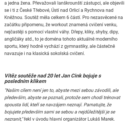
a jedna žena. Převažovali lanškrounští zástupci, ale objevili
se i ti z České Třebové, Ústí nad Orlicí a Rychnova nad
Kněžnou. Soutěž měla celkem 6 částí. Pro nezasvěcené na
začátku připomenu, že workout znamená cvičení venku,
nejčastěji s pomocí vlastní váhy. Dřepy, kliky, shyby, dipy,
angličáky atd., to je doména tohoto aktuálně moderního
sportu, který hodně vychází z gymnastiky, ale částečně
navazuje i na klasická sokolská cvičení.
Vítěz soutěže nad 20 let Jan Cink bojuje s
posledním klikem
"Našim cílem není jen to, abyste mezi sebou závodili, ale
především, abyste se poznali, protože sem chodí trénovat
spousta lidí, kteří se navzájem neznají. Pamatujte, že
bojujete především sami se sebou a nejdůležitější je se
nezranit,"
řekl v úvodu hlavní organizátor Lukáš Marek.