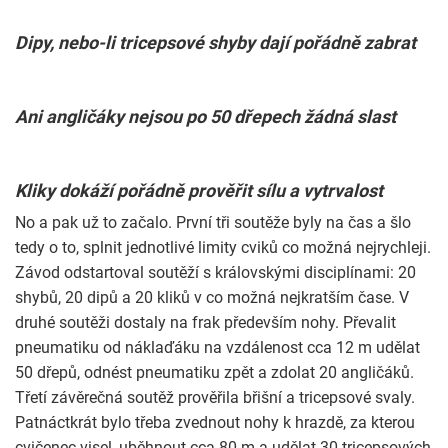
Dipy, nebo-li tricepsové shyby dají pořádně zabrat
Ani angličáky nejsou po 50 dřepech žádná slast
Kliky dokáží pořádně prověřit sílu a vytrvalost
No a pak už to začalo. První tři soutěže byly na čas a šlo
tedy o to, splnit jednotlivé limity cviků co možná nejrychleji.
Závod odstartoval soutěží s královskými disciplínami: 20
shybů, 20 dipů a 20 kliků v co možná nejkratším čase. V
druhé soutěži dostaly na frak především nohy. Převalit
pneumatiku od náklaďáku na vzdálenost cca 12 m udělat
50 dřepů, odnést pneumatiku zpět a zdolat 20 angličáků.
Třetí závěrečná soutěž prověřila břišní a tricepsové svaly.
Patnáctkrát bylo třeba zvednout nohy k hrazdě, za kterou
cvičenec visel, uběhnout cca 80 m a udělat 30 tricepsových