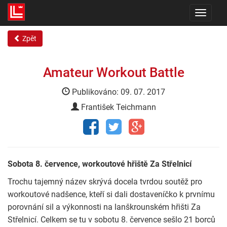
Toggle
navigati
Zpět
Amateur Workout Battle
Publikováno: 09. 07. 2017
František Teichmann
Sobota 8. července, workoutové hřiště Za Střelnicí
Trochu tajemný název skrývá docela tvrdou soutěž pro
workoutové nadšence, kteří si dali dostaveníčko k prvnímu
porovnání sil a výkonnosti na lanškrounském hřišti Za
Střelnicí. Celkem se tu v sobotu 8. července sešlo 21 borců